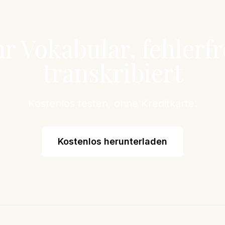
hr Vokabular, fehlerfr
transkribiert
Kostenlos testen, ohne Kreditkarte.
Kostenlos herunterladen