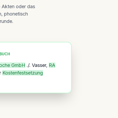
e Akten oder das
n, phonetisch
runde.
RBUCH
roche GmbH
./. Vasser,
RA
r
Kostenfestsetzung