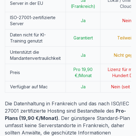
Ja
Lokal / offline
Server in der EU
(Frankreich)
Cloud)
ISO-27001-zertifizierte
Ja
Nein
Server
Daten nicht für KI-
Garantiert
Teilweis
Training genutzt
Unterstützt die
Ja
Nicht geprü
Mandantenvertraulichkeit
Pro 19,90
Lizenz für me
Preis
€/Monat
Hundert Dol
Verfügbar auf Mac
Ja
Nein (seit 2
Die Datenhaltung in Frankreich und das nach ISO/IEC
27001 zertifizierte Hosting sind Bestandteile des
Pro-
Plans (19,90 €/Monat)
. Der günstigere Standard-Plan
umfasst keine Serverstandorte in Frankreich, daher
sollten Anwälte, die geschützte Informationen